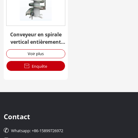
Conveyeur en spirale
vertical entièrement
automatique
Voir plus

Enquête
Contact

Whatsapp: +86-15899726972